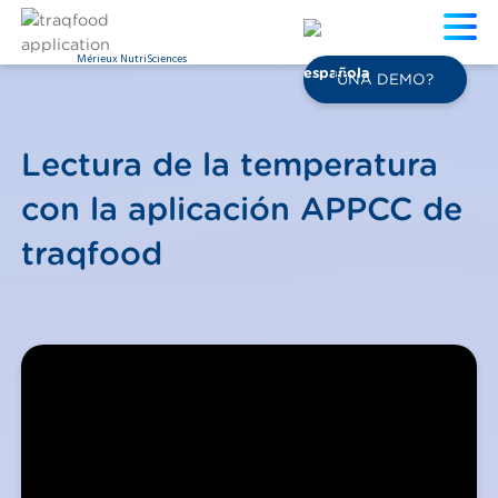
Mérieux NutriSciences
ES
UNA DEMO?
Lectura de la temperatura
con la aplicación APPCC de
traqfood