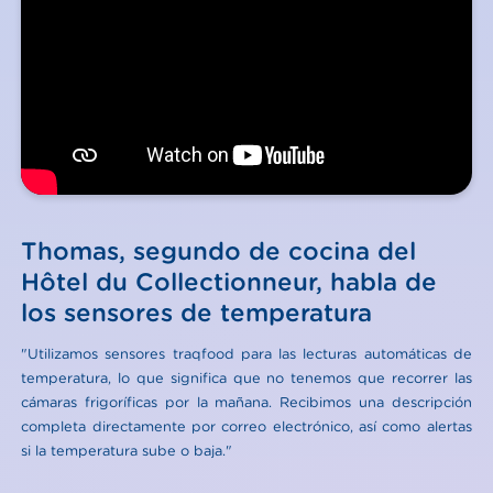
Thomas, segundo de cocina del
Hôtel du Collectionneur, habla de
los sensores de temperatura
"Utilizamos sensores traqfood para las lecturas automáticas de
temperatura, lo que significa que no tenemos que recorrer las
cámaras frigoríficas por la mañana. Recibimos una descripción
completa directamente por correo electrónico, así como alertas
si la temperatura sube o baja."