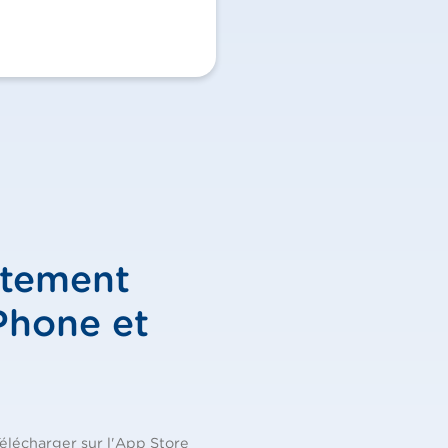
itement
Phone et