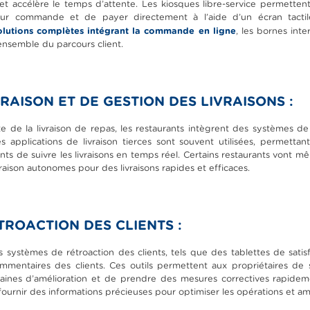
t accélère le temps d’attente. Les kiosques libre-service permettent 
eur commande et de payer directement à l’aide d’un écran tacti
olutions complètes intégrant la commande en ligne
, les bornes int
’ensemble du parcours client.
RAISON ET DE GESTION DES LIVRAISONS :
te de la livraison de repas, les restaurants intègrent des systèmes de
s applications de livraison tierces sont souvent utilisées, permettan
s de suivre les livraisons en temps réel. Certains restaurants vont mêm
raison autonomes pour des livraisons rapides et efficaces.
TROACTION DES CLIENTS :
es systèmes de rétroaction des clients, tels que des tablettes de sat
commentaires des clients. Ces outils permettent aux propriétaires de su
domaines d’amélioration et de prendre des mesures correctives rapide
urnir des informations précieuses pour optimiser les opérations et amél