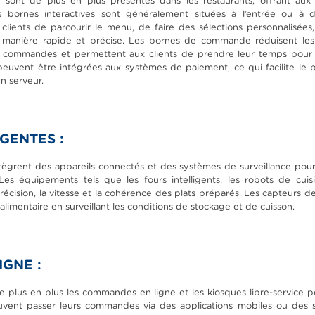
ont de plus en plus présentes dans les restaurants, offrant aux 
ornes interactives sont généralement situées à l’entrée ou à d
clients de parcourir le menu, de faire des sélections personnalisées
anière rapide et précise. Les bornes de commande réduisent les fi
es commandes et permettent aux clients de prendre leur temps pour e
s peuvent être intégrées aux systèmes de paiement, ce qui facilite le
un serveur.
IGENTES :
intègrent des appareils connectés et des systèmes de surveillance pou
Les équipements tels que les fours intelligents, les robots de cuisi
récision, la vitesse et la cohérence des plats préparés. Les capteurs 
é alimentaire en surveillant les conditions de stockage et de cuisson.
GNE :
 plus en plus les commandes en ligne et les kiosques libre-service po
vent passer leurs commandes via des applications mobiles ou des si