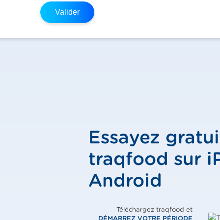
Valider
Essayez gratu
traqfood sur i
Android
Téléchargez traqfood et
DÉMARREZ VOTRE PÉRIODE