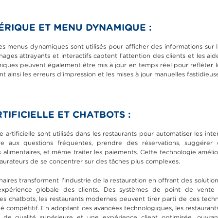
RIQUE ET MENU DYNAMIQUE :
s menus dynamiques sont utilisés pour afficher des informations sur les
hages attrayants et interactifs captent l’attention des clients et les a
iques peuvent également être mis à jour en temps réel pour refléter l
ant ainsi les erreurs d’impression et les mises à jour manuelles fastidieus
TIFICIELLE ET CHATBOTS :
e artificielle sont utilisés dans les restaurants pour automatiser les inte
e aux questions fréquentes, prendre des réservations, suggérer 
 alimentaires, et même traiter les paiements. Cette technologie améliore
taurateurs de se concentrer sur des tâches plus complexes.
aires transforment l’industrie de la restauration en offrant des soluti
t l’expérience globale des clients. Des systèmes de point de vente
 et des chatbots, les restaurants modernes peuvent tirer parti de ces te
 compétitif. En adoptant ces avancées technologiques, les restaurants
s de qualité supérieure et une expérience client optimisée, ouvrant