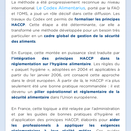
La méthode a été progressivement reconnue au niveau
Le Codex Alimentarius
international.
, porté par la FAO
et l’OMS, a joué un rôle décisif dans cette diffusion. Les
travaux du Codex ont permis de
formaliser les principes
HACCP
. Cette étape a été déterminante, car elle a
transformé une méthode développée pour un besoin très
particulier en un
cadre global de gestion de la sécurité
des aliments
.
En Europe, cette montée en puissance s’est traduite par
l’intégration des principes HACCP dans la
réglementation sur l’hygiène alimentaire
. Les règles du
« paquet hygiène », adoptées en 2004 et applicables à
partir du 1er janvier 2006, ont consacré cette approche
dans le droit européen. À partir de là, le HACCP n’a plus
seulement été une bonne pratique recommandée : il est
devenu un
pilier opérationnel et réglementaire de la
sécurité alimentaire
dans l’Union européenne.
En France, cette logique a été relayée par l’administration
et par les guides de bonnes pratiques d’hygiène et
d’application des principes HACCP, élaborés pour
aider
les professionnels à appliquer les exigences
réglementaires à leur réalité métier
. Ces guides