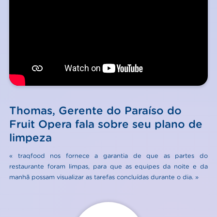
Thomas, Gerente do Paraíso do
Fruit Opera fala sobre seu plano de
limpeza
« traqfood nos fornece a garantia de que as partes do
restaurante foram limpas, para que as equipes da noite e da
manhã possam visualizar as tarefas concluídas durante o dia. »