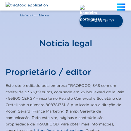
Mérieux NutriSciences
PT
UMA DEMO?
Notícia legal
Proprietário / editor
Este site é editado pela empresa TRAQFOOD, SAS com um
capital de 5.976,89 euros, com sede em 25 boulevard de la Paix
- 95800 CERGY - inscrita no Registo Comercial e Societário de
Créteil sob o número 808781751. é publicado sob a direção de
Robin Gérard, France Marketing & amp; Gerente de
comunicação. Todo este site, páginas e conteúdo são
propriedade da TRAQFOOD. Para obter mais informações,
consulte o site:
https: //www.traqfood.com
Contato