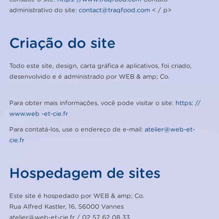
administrativo do site:
contact@traqfood.com
< / p>
Criação do site
Todo este site, design, carta gráfica e aplicativos, foi criado,
desenvolvido e é administrado por WEB & amp; Co.
Para obter mais informações, você pode visitar o site:
https: //
www.web -et-cie.fr
Para contatá-los, use o endereço de e-mail:
atelier@web-et-
cie.fr
Hospedagem de sites
Este site é hospedado por WEB & amp; Co.
Rua Alfred Kastler, 16, 56000 Vannes
atelier@web-et-cie.fr
/ 02 57 62 08 33